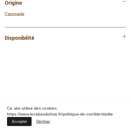
Origine
Caussade
Disponibilité
Le Cabas d'Olivia
SAS
SIRET :  937 784 817 00010
Politique de 
Conditions générales
confidentialité
Ce site utilise des cookies
Contacts :
https://www.lecabasdolivia.fr/politique-de-confidentialite
email : oliviasaintmacarypro@gmail.com
Accepter
Décliner
Tél : 07.44.53.68.56