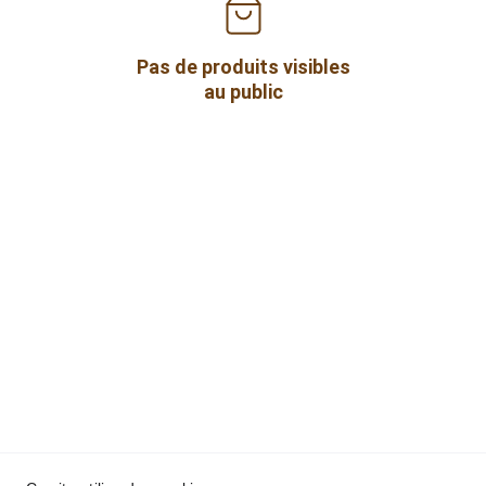
Pas de produits visibles
au public
Le Cabas d'Olivia
SAS
SIRET :  937 784 817 00010
Politique de 
Conditions générales
confidentialité