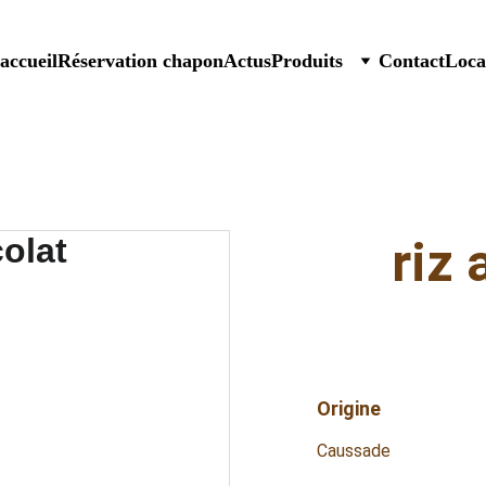
accueil
Réservation chapon
Actus
Produits
Contact
Loca
riz 
Origine
Caussade