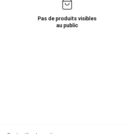
Pas de produits visibles
au public
Le Cabas d'Olivia
SAS
SIRET :  937 784 817 00010
Politique de 
Conditions générales
confidentialité