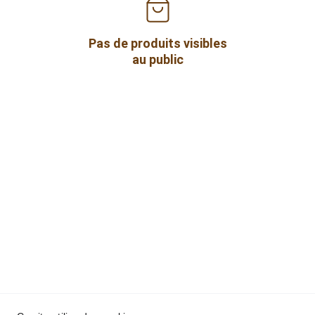
Pas de produits visibles
au public
Le Cabas d'Olivia
SAS
SIRET :  937 784 817 00010
Politique de 
Conditions générales
confidentialité