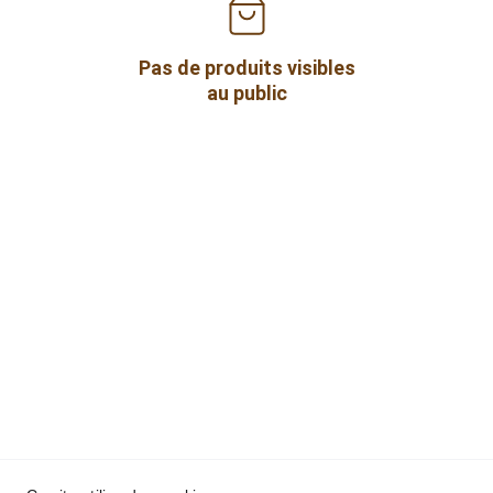
Pas de produits visibles
au public
Le Cabas d'Olivia
SAS
SIRET :  937 784 817 00010
Politique de 
Conditions générales
confidentialité