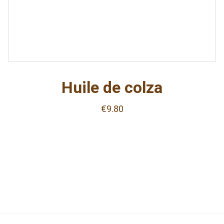
Huile de colza
€9.80
Le Cabas d'Olivia
SAS
SIRET :  937 784 817 00010
Politique de 
Conditions générales
confidentialité