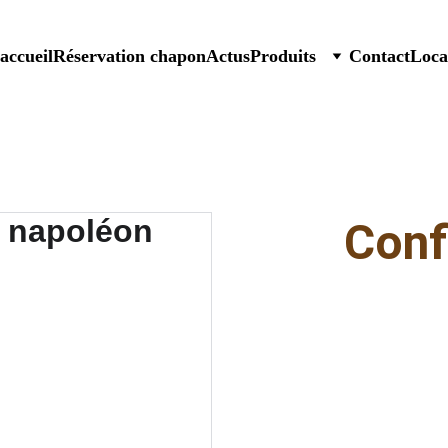
accueil
Réservation chapon
Actus
Produits
Contact
Loca
Conf